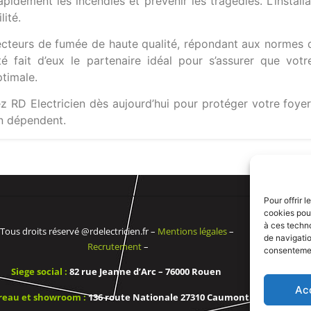
pidement les incendies et prévenir les tragédies. L’install
lité.
tecteurs de fumée de haute qualité, répondant aux normes de
ité fait d’eux le partenaire idéal pour s’assurer que vo
timale.
z RD Electricien dès aujourd’hui pour protéger votre foyer
en dépendent.
Pour offrir 
cookies pour
à ces techn
Tous droits réservé @rdelectricien.fr –
Mentions légales
–
de navigatio
Recrutement
–
consentement
Siege social :
82 rue Jeanne d’Arc – 76000 Rouen
Ac
reau et showroom :
136 route Nationale 27310 Caumont