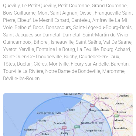
Quevilly
,
Le Petit-Quevilly
,
Petit Couronne
,
Grand Couronne
,
Bois Guillaume
,
Mont Saint Aignan
,
Oissel
,
Franqueville Saint
Pierre
,
Elbeuf
,
Le Mesnil Esnard
,
Canteleu
,
Amfreville-La-Mi-
Voie
,
Belbeuf
,
Boos
,
Bonsecours
,
Saint-Léger-du-Bourg-Denis
,
Saint Jacques sur Darnétal
,
Darnétal
,
Saint-Martin du Vivier
,
Quincampoix
,
Bihorel
,
Isneauville
,
Saint-Saëns
,
Val De Saane
,
Yvetot
,
Yerville
,
Fontaine Le Bourg
,
La Feuillie
,
Bourg Achard
,
Saint-Ouen-De-Thouberville
,
Buchy
,
Caudebec-en-Caux
,
Tôtes
,
Duclair
,
Clères
,
Montville
,
Fleury sur Andelle
,
Barentin
,
Tourville La Rivière
,
Notre Dame de Bondeville
,
Maromme
,
Déville-lès-Rouen