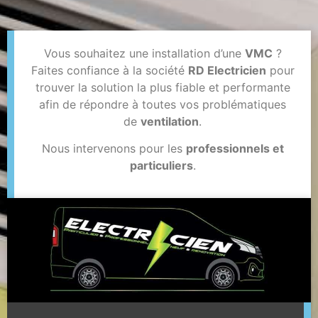
Vous souhaitez une installation d’une
VMC
?
Faites confiance à la société
RD Electricien
pour
trouver la solution la plus fiable et performante
afin de répondre à toutes vos problématiques
de
ventilation
.
Nous intervenons pour les
professionnels et
particuliers
.