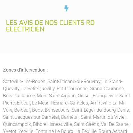
LES AVIS DE NOS CLIENTS RD
ELECTRICIEN
Zones d’intervention :
Sotteville-Lès-Rouen
,
Saint-Étienne-du-Rouvray
,
Le Grand-
Quevilly
,
Le Petit-Quevilly
,
Petit Couronne
,
Grand Couronne
,
Bois Guillaume
,
Mont Saint Aignan
,
Oissel
,
Franqueville Saint
Pierre
,
Elbeuf
,
Le Mesnil Esnard
,
Canteleu
,
Amfreville-La-Mi-
Voie
,
Belbeuf
,
Boos
,
Bonsecours
,
Saint-Léger-du-Bourg-Denis
,
Saint Jacques sur Darnétal
,
Darnétal
,
Saint-Martin du Vivier
,
Quincampoix
,
Bihorel
,
Isneauville
,
Saint-Saëns
,
Val De Saane
,
Yvetot
,
Yerville
,
Fontaine Le Bourg
,
La Feuillie
,
Bourg Achard
,