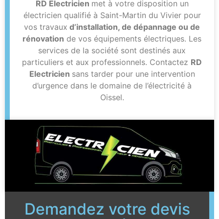
RD Electricien
met à votre disposition un
électricien qualifié à Saint-Martin du Vivier pour
vos travaux
d’installation, de dépannage ou de
rénovation
de vos équipements électriques. Les
services de la société sont destinés aux
particuliers et aux professionnels. Contactez
RD
Electricien
sans tarder pour une intervention
d’urgence dans le domaine de l’électricité à
Oissel.
Demandez votre devis