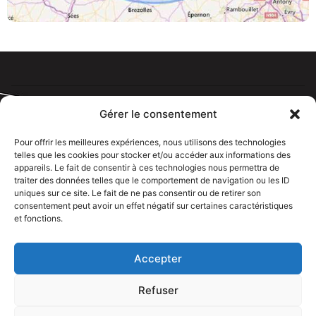
Gérer le consentement
Pour offrir les meilleures expériences, nous utilisons des technologies
telles que les cookies pour stocker et/ou accéder aux informations des
Tous droits réservé @rdelectricien.fr –
Mentions légales
–
appareils. Le fait de consentir à ces technologies nous permettra de
Recrutement
–
traiter des données telles que le comportement de navigation ou les ID
uniques sur ce site. Le fait de ne pas consentir ou de retirer son
Siege social :
82 rue Jeanne d’Arc – 76000 Rouen
consentement peut avoir un effet négatif sur certaines caractéristiques
et fonctions.
Bureau et showroom :
136 route Nationale 27310 Caumont
Accepter
Refuser