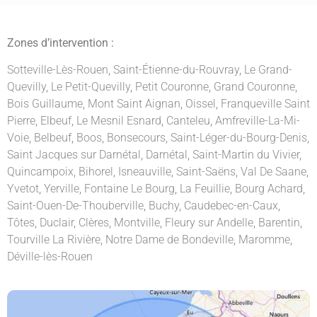
Zones d’intervention :
Sotteville-Lès-Rouen
,
Saint-Étienne-du-Rouvray
,
Le Grand-
Quevilly
,
Le Petit-Quevilly
,
Petit Couronne
,
Grand Couronne
,
Bois Guillaume
,
Mont Saint Aignan
,
Oissel
,
Franqueville Saint
Pierre
,
Elbeuf
,
Le Mesnil Esnard
,
Canteleu
,
Amfreville-La-Mi-
Voie
,
Belbeuf
,
Boos
,
Bonsecours
,
Saint-Léger-du-Bourg-Denis
,
Saint Jacques sur Darnétal
,
Darnétal
,
Saint-Martin du Vivier
,
Quincampoix
,
Bihorel
,
Isneauville
,
Saint-Saëns
,
Val De Saane
,
Yvetot
,
Yerville
,
Fontaine Le Bourg
,
La Feuillie
,
Bourg Achard
,
Saint-Ouen-De-Thouberville
,
Buchy
,
Caudebec-en-Caux
,
Tôtes
,
Duclair
,
Clères
,
Montville
,
Fleury sur Andelle
,
Barentin
,
Tourville La Rivière
,
Notre Dame de Bondeville
,
Maromme
,
Déville-lès-Rouen