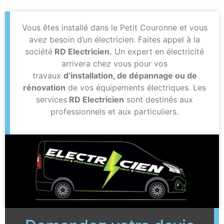
Vous êtes installé dans le Petit Couronne et vous
avez besoin d’un électricien. Faites appel à la
société
RD Electricien.
Un expert en électricité
arrivera chez vous pour vos
travaux
d’installation, de dépannage ou de
rénovation
de vos équipements électriques. Les
services
RD Electricien
sont destinés aux
professionnels et aux particuliers.