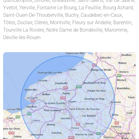
Quincampoix
,
Bihorel
,
Isneauville
,
Saint-Saëns
,
Val De Saane
,
Yvetot
,
Yerville
,
Fontaine Le Bourg
,
La Feuillie
,
Bourg Achard
,
Saint-Ouen-De-Thouberville
,
Buchy
,
Caudebec-en-Caux
,
Tôtes
,
Duclair
,
Clères
,
Montville
,
Fleury sur Andelle
,
Barentin
,
Tourville La Rivière
,
Notre Dame de Bondeville
,
Maromme
,
Déville-lès-Rouen