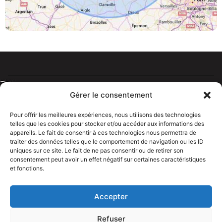
Gérer le consentement
Pour offrir les meilleures expériences, nous utilisons des technologies
telles que les cookies pour stocker et/ou accéder aux informations des
Tous droits réservé @rdelectricien.fr –
Mentions légales
–
appareils. Le fait de consentir à ces technologies nous permettra de
Recrutement
–
traiter des données telles que le comportement de navigation ou les ID
uniques sur ce site. Le fait de ne pas consentir ou de retirer son
Siege social :
82 rue Jeanne d’Arc – 76000 Rouen
consentement peut avoir un effet négatif sur certaines caractéristiques
et fonctions.
Bureau et showroom :
136 route Nationale 27310 Caumont
Accepter
Refuser