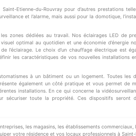
Saint-Etienne-du-Rouvray pour d’autres prestations telles 
surveillance et l’alarme, mais aussi pour la domotique, l’ins
ns les zones dédiées au travail. Nos éclairages LED de pre
t visuel optimal au quotidien et une économie d’énergie n
té de l’éclairage. Le choix d’un chauffage électrique est é
finir les caractéristiques de vos nouvelles installations 
utomatismes à un bâtiment ou un logement. Toutes les di
présente également un côté pratique et vous permet de 
entes installations. En ce qui concerne la vidéosurveilla
écuriser toute la propriété. Ces dispositifs seront di
entreprises, les magasins, les établissements commerciaux, l
équiper votre résidence et vos locaux professionnels à Sain