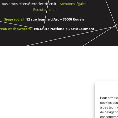
Tous droits réservé @rdelectricien.fr –
Mentions légales
–
Recrutement
–
Siege social :
82 rue Jeanne d’Arc – 76000 Rouen
reau et showroom :
136 route Nationale 27310 Caumont
Pour offrir 
cookies pour
à ces techn
de navigatio
consentement