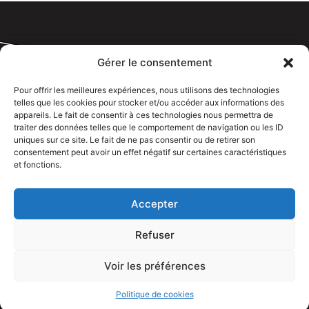
Gérer le consentement
Pour offrir les meilleures expériences, nous utilisons des technologies
telles que les cookies pour stocker et/ou accéder aux informations des
Tous droits réservé @rdelectricien.fr –
Mentions légales
–
appareils. Le fait de consentir à ces technologies nous permettra de
Recrutement
–
traiter des données telles que le comportement de navigation ou les ID
uniques sur ce site. Le fait de ne pas consentir ou de retirer son
Siege social :
82 rue Jeanne d’Arc – 76000 Rouen
consentement peut avoir un effet négatif sur certaines caractéristiques
et fonctions.
Bureau et showroom :
136 route Nationale 27310 Caumont
Accepter
Refuser
Voir les préférences
APPELEZ NOUS
Politique de cookies