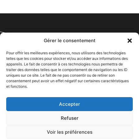
Gérer le consentement
Pour offrir les meilleures expériences, nous utilisons des technologies
telles que les cookies pour stocker et/ou accéder aux informations des
Tous droits réservé @rdelectricien.fr –
Mentions légales
–
appareils. Le fait de consentir à ces technologies nous permettra de
Recrutement
–
traiter des données telles que le comportement de navigation ou les ID
uniques sur ce site. Le fait de ne pas consentir ou de retirer son
Siege social :
82 rue Jeanne d’Arc – 76000 Rouen
consentement peut avoir un effet négatif sur certaines caractéristiques
et fonctions.
Bureau et showroom :
136 route Nationale 27310 Caumont
Accepter
Refuser
Voir les préférences