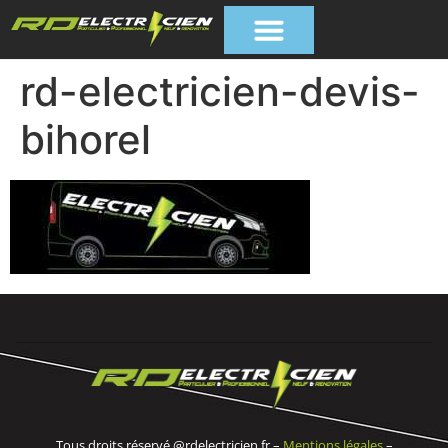
rd-electricien-devis-
bihorel
Tous droits réservé @rdelectricien.fr –
Mentions légales
–