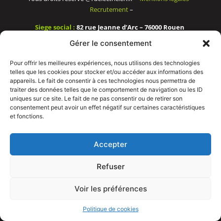
Recrutement
–
Siege social :
82 rue Jeanne d’Arc – 76000 Rouen
Gérer le consentement
Bureau et showroom :
136 route Nationale 27310 Caumont
Pour offrir les meilleures expériences, nous utilisons des technologies
telles que les cookies pour stocker et/ou accéder aux informations des
appareils. Le fait de consentir à ces technologies nous permettra de
traiter des données telles que le comportement de navigation ou les ID
uniques sur ce site. Le fait de ne pas consentir ou de retirer son
consentement peut avoir un effet négatif sur certaines caractéristiques
et fonctions.
Accepter
Refuser
Voir les préférences
APPELEZ NOUS
Politique de cookies