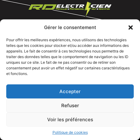
Gérer le consentement
Tous droits réservé @rdelectricien.fr –
Mentions légales
–
Recrutement
–
Pour offrir les meilleures expériences, nous utilisons des technologies
telles que les cookies pour stocker et/ou accéder aux informations des
Siege social :
82 rue Jeanne d’Arc – 76000 Rouen
appareils. Le fait de consentir à ces technologies nous permettra de
traiter des données telles que le comportement de navigation ou les ID
Bureau et showroom :
136 route Nationale 27310 Caumont
uniques sur ce site. Le fait de ne pas consentir ou de retirer son
consentement peut avoir un effet négatif sur certaines caractéristiques
et fonctions.
Accepter
Refuser
Voir les préférences
APPELEZ NOUS
Politique de cookies