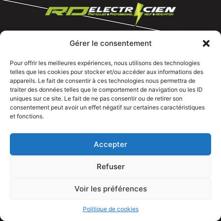
Gérer le consentement
Tous droits réservé @rdelectricien.fr –
Mentions légales
–
Recrutement
–
Pour offrir les meilleures expériences, nous utilisons des technologies
telles que les cookies pour stocker et/ou accéder aux informations des
Siege social :
82 rue Jeanne d’Arc – 76000 Rouen
appareils. Le fait de consentir à ces technologies nous permettra de
traiter des données telles que le comportement de navigation ou les ID
Bureau et showroom :
136 route Nationale 27310 Caumont
uniques sur ce site. Le fait de ne pas consentir ou de retirer son
consentement peut avoir un effet négatif sur certaines caractéristiques
et fonctions.
Accepter
Refuser
Voir les préférences
APPELEZ NOUS
Politique de cookies