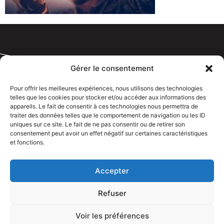
Gérer le consentement
Pour offrir les meilleures expériences, nous utilisons des technologies
telles que les cookies pour stocker et/ou accéder aux informations des
Tous droits réservé @rdelectricien.fr –
Mentions légales
–
appareils. Le fait de consentir à ces technologies nous permettra de
Recrutement
–
traiter des données telles que le comportement de navigation ou les ID
uniques sur ce site. Le fait de ne pas consentir ou de retirer son
Siege social :
82 rue Jeanne d’Arc – 76000 Rouen
consentement peut avoir un effet négatif sur certaines caractéristiques
et fonctions.
Bureau et showroom :
136 route Nationale 27310 Caumont
Accepter
Refuser
Voir les préférences