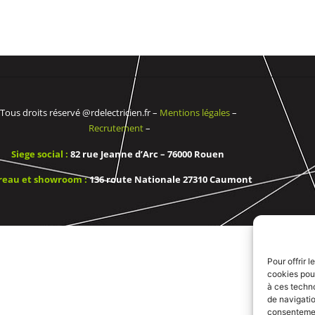
Tous droits réservé @rdelectricien.fr –
Mentions légales
–
Recrutement
–
Siege social :
82 rue Jeanne d’Arc – 76000 Rouen
reau et showroom :
136 route Nationale 27310 Caumont
Pour offrir 
cookies pour
à ces techn
de navigatio
consentement