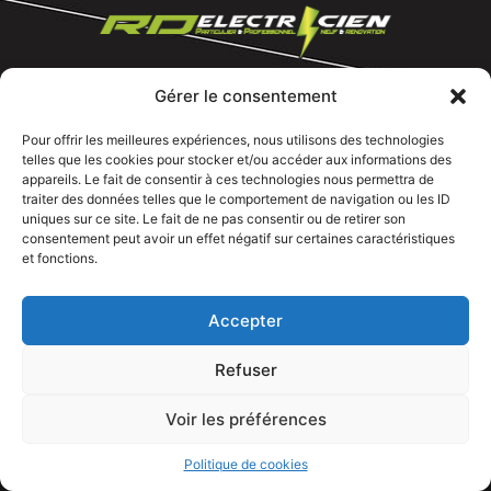
Gérer le consentement
Tous droits réservé @rdelectricien.fr –
Mentions légales
–
Recrutement
–
Pour offrir les meilleures expériences, nous utilisons des technologies
telles que les cookies pour stocker et/ou accéder aux informations des
Siege social :
82 rue Jeanne d’Arc – 76000 Rouen
appareils. Le fait de consentir à ces technologies nous permettra de
traiter des données telles que le comportement de navigation ou les ID
Bureau et showroom :
136 route Nationale 27310 Caumont
uniques sur ce site. Le fait de ne pas consentir ou de retirer son
consentement peut avoir un effet négatif sur certaines caractéristiques
et fonctions.
Accepter
Refuser
Voir les préférences
APPELEZ NOUS
Politique de cookies