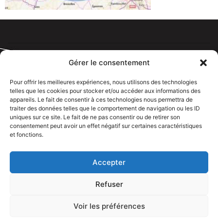
Gérer le consentement
Pour offrir les meilleures expériences, nous utilisons des technologies
telles que les cookies pour stocker et/ou accéder aux informations des
Tous droits réservé @rdelectricien.fr –
Mentions légales
–
appareils. Le fait de consentir à ces technologies nous permettra de
Recrutement
–
traiter des données telles que le comportement de navigation ou les ID
uniques sur ce site. Le fait de ne pas consentir ou de retirer son
Siege social :
82 rue Jeanne d’Arc – 76000 Rouen
consentement peut avoir un effet négatif sur certaines caractéristiques
et fonctions.
Bureau et showroom :
136 route Nationale 27310 Caumont
Accepter
Refuser
Voir les préférences