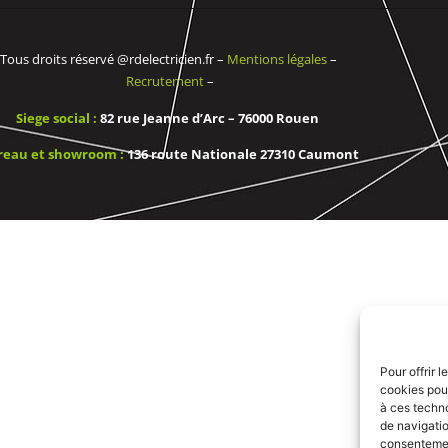
Tous droits réservé @rdelectricien.fr –
Mentions légales
–
Recrutement
–
Siege social :
82 rue Jeanne d’Arc – 76000 Rouen
reau et showroom :
136 route Nationale 27310 Caumont
Pour offrir 
cookies pour
à ces techn
de navigatio
consentement