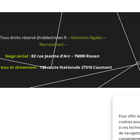
Tous droits réservé @rdelectricien.fr –
Mentions légales
–
Recrutement
–
Siege social :
82 rue Jeanne d’Arc – 76000 Rouen
reau et showroom :
136 route Nationale 27310 Caumont
Pour offrir 
cookies pour
à ces techn
de navigatio
consentement