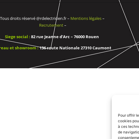
Tous droits réservé @rdelectricien.fr –
Mentions légales
–
Recrutement
–
Siege social :
82 rue Jeanne d’Arc – 76000 Rouen
reau et showroom :
136 route Nationale 27310 Caumont
Pour offrir 
cookies pour
à ces techn
de navigatio
consentement