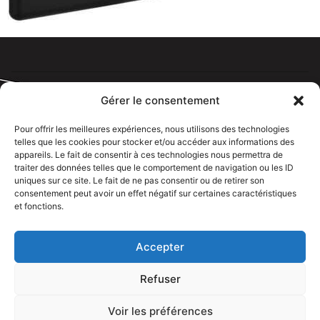
Gérer le consentement
Pour offrir les meilleures expériences, nous utilisons des technologies
telles que les cookies pour stocker et/ou accéder aux informations des
Tous droits réservé @rdelectricien.fr –
Mentions légales
–
appareils. Le fait de consentir à ces technologies nous permettra de
Recrutement
–
traiter des données telles que le comportement de navigation ou les ID
uniques sur ce site. Le fait de ne pas consentir ou de retirer son
Siege social :
82 rue Jeanne d’Arc – 76000 Rouen
consentement peut avoir un effet négatif sur certaines caractéristiques
et fonctions.
Bureau et showroom :
136 route Nationale 27310 Caumont
Accepter
Refuser
Voir les préférences