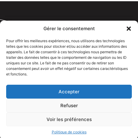
Gérer le consentement
Pour offrir les meilleures expériences, nous utilisons des technologies
telles que les cookies pour stocker et/ou accéder aux informations des
Tous droits réservé @rdelectricien.fr –
Mentions légales
–
appareils. Le fait de consentir à ces technologies nous permettra de
Recrutement
–
traiter des données telles que le comportement de navigation ou les ID
uniques sur ce site. Le fait de ne pas consentir ou de retirer son
Siege social :
82 rue Jeanne d’Arc – 76000 Rouen
consentement peut avoir un effet négatif sur certaines caractéristiques
et fonctions.
Bureau et showroom :
136 route Nationale 27310 Caumont
Accepter
Refuser
Voir les préférences
APPELEZ NOUS
Politique de cookies