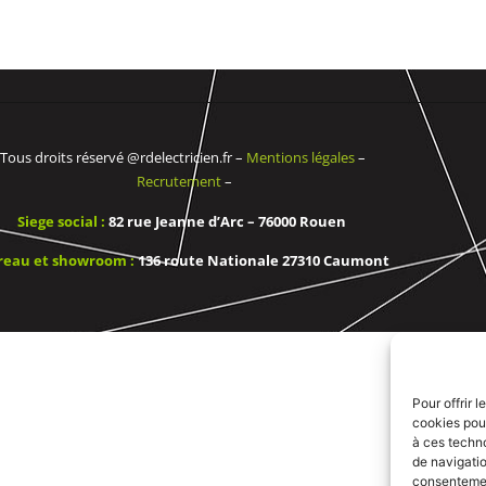
Tous droits réservé @rdelectricien.fr –
Mentions légales
–
Recrutement
–
Siege social :
82 rue Jeanne d’Arc – 76000 Rouen
reau et showroom :
136 route Nationale 27310 Caumont
Pour offrir 
cookies pour
à ces techn
de navigatio
consentement