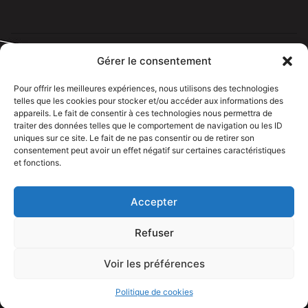
Gérer le consentement
Pour offrir les meilleures expériences, nous utilisons des technologies
telles que les cookies pour stocker et/ou accéder aux informations des
Tous droits réservé @rdelectricien.fr –
Mentions légales
–
appareils. Le fait de consentir à ces technologies nous permettra de
Recrutement
–
traiter des données telles que le comportement de navigation ou les ID
uniques sur ce site. Le fait de ne pas consentir ou de retirer son
Siege social :
82 rue Jeanne d’Arc – 76000 Rouen
consentement peut avoir un effet négatif sur certaines caractéristiques
et fonctions.
Bureau et showroom :
136 route Nationale 27310 Caumont
Accepter
Refuser
Voir les préférences
APPELEZ NOUS
Politique de cookies