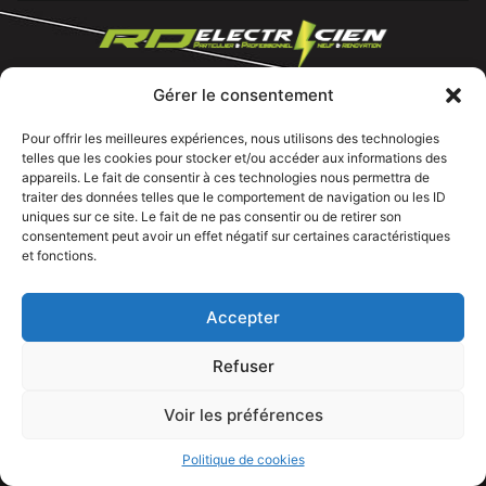
Gérer le consentement
Tous droits réservé @rdelectricien.fr –
Mentions légales
–
Recrutement
–
Pour offrir les meilleures expériences, nous utilisons des technologies
telles que les cookies pour stocker et/ou accéder aux informations des
Siege social :
82 rue Jeanne d’Arc – 76000 Rouen
appareils. Le fait de consentir à ces technologies nous permettra de
traiter des données telles que le comportement de navigation ou les ID
Bureau et showroom :
136 route Nationale 27310 Caumont
uniques sur ce site. Le fait de ne pas consentir ou de retirer son
consentement peut avoir un effet négatif sur certaines caractéristiques
et fonctions.
Accepter
Refuser
Voir les préférences
APPELEZ NOUS
Politique de cookies