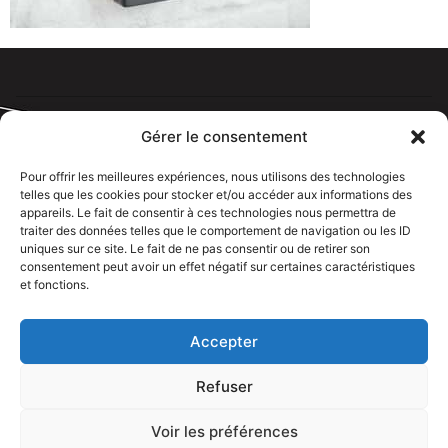
Gérer le consentement
Pour offrir les meilleures expériences, nous utilisons des technologies
telles que les cookies pour stocker et/ou accéder aux informations des
Tous droits réservé @rdelectricien.fr –
Mentions légales
–
appareils. Le fait de consentir à ces technologies nous permettra de
Recrutement
–
traiter des données telles que le comportement de navigation ou les ID
uniques sur ce site. Le fait de ne pas consentir ou de retirer son
Siege social :
82 rue Jeanne d’Arc – 76000 Rouen
consentement peut avoir un effet négatif sur certaines caractéristiques
et fonctions.
Bureau et showroom :
136 route Nationale 27310 Caumont
Accepter
Refuser
Voir les préférences