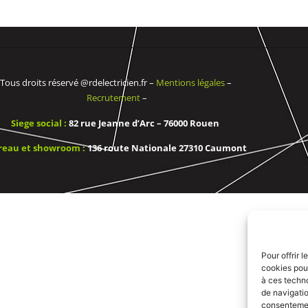
Tous droits réservé @rdelectricien.fr –
Mentions légales
–
Recrutement
–
Siege social :
82 rue Jeanne d’Arc – 76000 Rouen
reau et showroom :
136 route Nationale 27310 Caumont
Pour offrir 
cookies pour
à ces techn
de navigatio
consentement