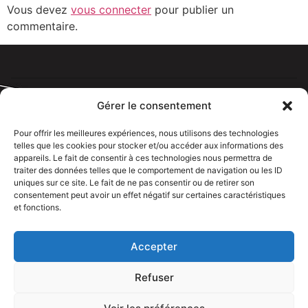
Vous devez
vous connecter
pour publier un
commentaire.
Gérer le consentement
Pour offrir les meilleures expériences, nous utilisons des technologies
telles que les cookies pour stocker et/ou accéder aux informations des
Tous droits réservé @rdelectricien.fr –
Mentions légales
–
appareils. Le fait de consentir à ces technologies nous permettra de
Recrutement
–
traiter des données telles que le comportement de navigation ou les ID
uniques sur ce site. Le fait de ne pas consentir ou de retirer son
Siege social :
82 rue Jeanne d’Arc – 76000 Rouen
consentement peut avoir un effet négatif sur certaines caractéristiques
et fonctions.
Bureau et showroom :
136 route Nationale 27310 Caumont
Accepter
Refuser