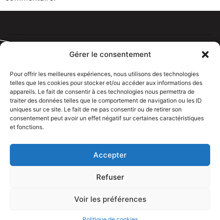
Gérer le consentement
Pour offrir les meilleures expériences, nous utilisons des technologies
telles que les cookies pour stocker et/ou accéder aux informations des
Tous droits réservé @rdelectricien.fr –
Mentions légales
–
appareils. Le fait de consentir à ces technologies nous permettra de
Recrutement
–
traiter des données telles que le comportement de navigation ou les ID
uniques sur ce site. Le fait de ne pas consentir ou de retirer son
Siege social :
82 rue Jeanne d’Arc – 76000 Rouen
consentement peut avoir un effet négatif sur certaines caractéristiques
et fonctions.
Bureau et showroom :
136 route Nationale 27310 Caumont
Accepter
Refuser
Voir les préférences
APPELEZ NOUS
Politique de cookies