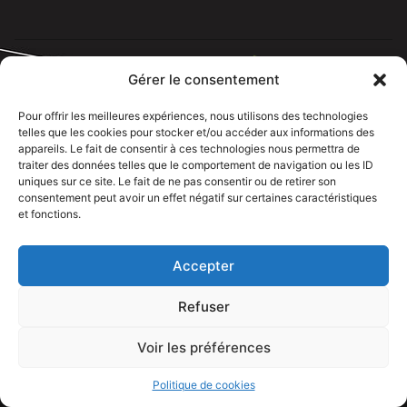
Gérer le consentement
Pour offrir les meilleures expériences, nous utilisons des technologies
Tous droits réservé @rdelectricien.fr –
Mentions légales
–
telles que les cookies pour stocker et/ou accéder aux informations des
appareils. Le fait de consentir à ces technologies nous permettra de
Recrutement
–
traiter des données telles que le comportement de navigation ou les ID
uniques sur ce site. Le fait de ne pas consentir ou de retirer son
Siege social :
82 rue Jeanne d’Arc – 76000 Rouen
consentement peut avoir un effet négatif sur certaines caractéristiques
et fonctions.
Bureau et showroom :
136 route Nationale 27310 Caumont
Accepter
Refuser
Voir les préférences
APPELEZ NOUS
Politique de cookies