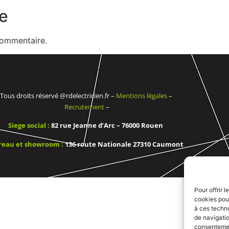
e
commentaire.
Tous droits réservé @rdelectricien.fr –
Mentions légales
–
Recrutement
–
Siege social :
82 rue Jeanne d’Arc – 76000 Rouen
reau et showroom :
136 route Nationale 27310 Caumont
Pour offrir 
cookies pour
à ces techn
de navigatio
consentement