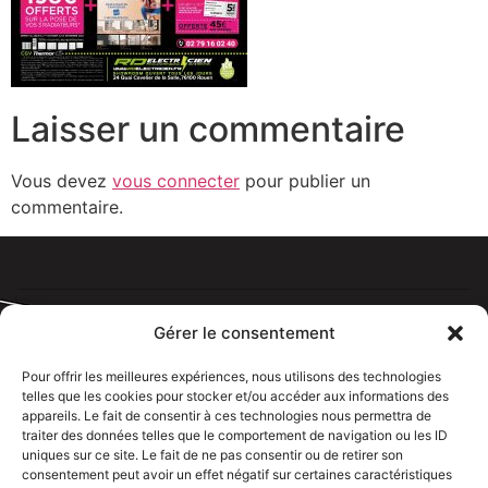
Laisser un commentaire
Vous devez
vous connecter
pour publier un
commentaire.
Gérer le consentement
Pour offrir les meilleures expériences, nous utilisons des technologies
telles que les cookies pour stocker et/ou accéder aux informations des
Tous droits réservé @rdelectricien.fr –
Mentions légales
–
appareils. Le fait de consentir à ces technologies nous permettra de
Recrutement
–
traiter des données telles que le comportement de navigation ou les ID
uniques sur ce site. Le fait de ne pas consentir ou de retirer son
Siege social :
82 rue Jeanne d’Arc – 76000 Rouen
consentement peut avoir un effet négatif sur certaines caractéristiques