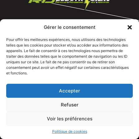
Tous droits réservé @rdelectricien.fr –
Mentions légales
–
Gérer le consentement
Recrutement
–
Siege social :
82 rue Jeanne d’Arc – 76000 Rouen
Pour offrir les meilleures expériences, nous utilisons des technologies
telles que les cookies pour stocker et/ou accéder aux informations des
Bureau et showroom :
136 route Nationale 27310 Caumont
appareils. Le fait de consentir à ces technologies nous permettra de
traiter des données telles que le comportement de navigation ou les ID
uniques sur ce site. Le fait de ne pas consentir ou de retirer son
consentement peut avoir un effet négatif sur certaines caractéristiques
et fonctions.
Accepter
Refuser
Voir les préférences
APPELEZ NOUS
Politique de cookies