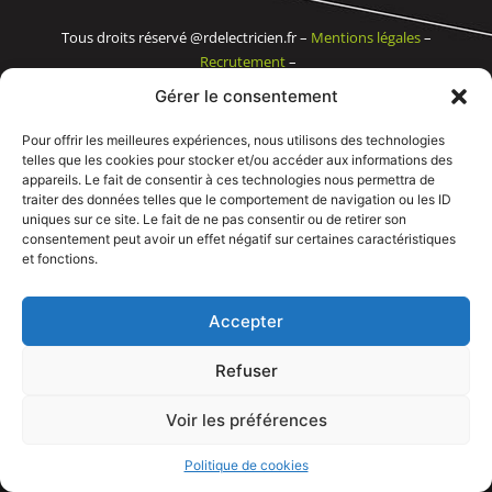
Tous droits réservé @rdelectricien.fr –
Mentions légales
–
Recrutement
–
Gérer le consentement
Siege social :
82 rue Jeanne d’Arc – 76000 Rouen
Pour offrir les meilleures expériences, nous utilisons des technologies
Bureau et showroom :
136 route Nationale 27310 Caumont
telles que les cookies pour stocker et/ou accéder aux informations des
appareils. Le fait de consentir à ces technologies nous permettra de
traiter des données telles que le comportement de navigation ou les ID
uniques sur ce site. Le fait de ne pas consentir ou de retirer son
consentement peut avoir un effet négatif sur certaines caractéristiques
et fonctions.
Accepter
Refuser
Voir les préférences
APPELEZ NOUS
Politique de cookies