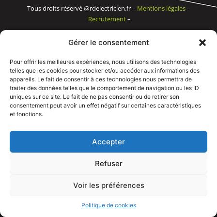
Tous droits réservé @rdelectricien.fr –
Mentions légales
–
Recrutement
–
Siege social :
82 rue Jeanne d’Arc – 76000 Rouen
Gérer le consentement
Bureau et showroom :
136 route Nationale 27310 Caumont
Pour offrir les meilleures expériences, nous utilisons des technologies
telles que les cookies pour stocker et/ou accéder aux informations des
appareils. Le fait de consentir à ces technologies nous permettra de
traiter des données telles que le comportement de navigation ou les ID
uniques sur ce site. Le fait de ne pas consentir ou de retirer son
consentement peut avoir un effet négatif sur certaines caractéristiques
et fonctions.
Accepter
Refuser
Voir les préférences
APPELEZ NOUS
Politique de cookies